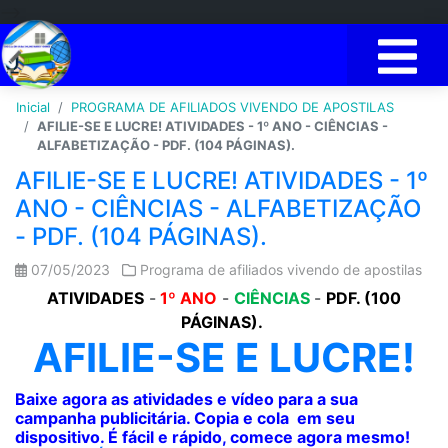
-->
Inicial
PROGRAMA DE AFILIADOS VIVENDO DE APOSTILAS
AFILIE-SE E LUCRE! ATIVIDADES - 1º ANO - CIÊNCIAS -
ALFABETIZAÇÃO - PDF. (104 PÁGINAS).
AFILIE-SE E LUCRE! ATIVIDADES - 1º
ANO - CIÊNCIAS - ALFABETIZAÇÃO
- PDF. (104 PÁGINAS).
07/05/2023
Programa de afiliados vivendo de apostilas
ATIVIDADES
-
1º ANO
-
CIÊNCIAS
-
PDF. (100
PÁGINAS).
AFILIE-SE E LUCRE!
Baixe agora as atividades e vídeo para a sua
campanha publicitária. Copia e cola em seu
dispositivo. É fácil e rápido, comece agora mesmo!