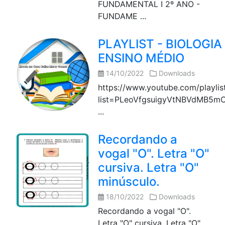
FUNDAMENTAL I 2º ANO -
FUNDAME ...
PLAYLIST - BIOLOGIA 
ENSINO MÉDIO
14/10/2022
Downloads
https://www.youtube.com/playlis
list=PLeoVfgsuigyVtNBVdMB5mO
...
Recordando a
vogal "O". Letra "O"
cursiva. Letra "O"
minúsculo.
18/10/2022
Downloads
Recordando a vogal "O".
Letra "O" cursiva. Letra "O"