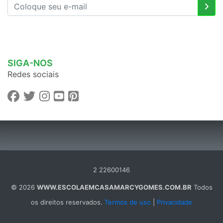
SIGA-NOS
Redes sociais
2 22600146
© 2026
WWW.ESCOLAEMCASAMARCYGOMES.COM.BR
Todos
os direitos reservados.
Termos de uso
|
Privacidade