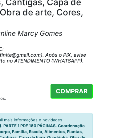
, Cantigas, Capa de
 Obra de arte, Cores,
Online Marcy Gomes
E:
nite@gmail.com). Após o PIX, avise
direito no ATENDIMENTO (WHATSAPP).
COMPRAR
os.
l mais informações e novidades
 PARTE 1 PDF 160 PÁGINAS. Coordenação
corpo, Família, Escola, Alimentos, Plantas,
antigas, Capa de livro, Quadrinha, Obra de