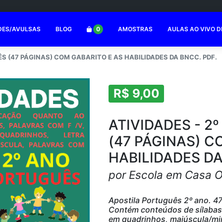
DES/AVULSAS
BLOG
0
AMOSTRAS
AULAS AO VIVO D
ÊS (47 PÁGINAS) COM GABARITO E AS HABILIDADES DA BNCC. PDF.
R$ 9,00
ATIVIDADES - 2
(47 PÁGINAS) C
HABILIDADES DA
por Escola em Casa 
Apostila Português 2º ano. 47
Contém conteúdos de sílabas, 
em quadrinhos, maiúscula/min