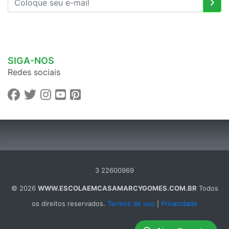
SIGA-NOS
Redes sociais
3 22600969
© 2026
WWW.ESCOLAEMCASAMARCYGOMES.COM.BR
Todos
os direitos reservados.
Termos de uso
|
Privacidade